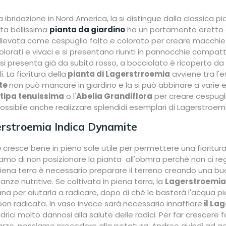
 ibridazione in Nord America, la si distingue dalla classica 
sta bellissima
pianta da giardino
ha un portamento eretto 
vata come cespuglio folto e colorato per creare macchie di co
orati e vivaci e si presentano riuniti in pannocchie compatt
non si presenta già da subito rosso, a bocciolato è ricoperto 
. La fioritura della
pianta di Lagerstrroemia
avviene tra l'e
te
non può mancare in giardino e la si può abbinare a varie e 
tipa tenuissima
o l'
Abelia Grandiflora
per creare cespugli o
ile anche realizzare splendidi esemplari di Lagerstroemia bon
erstroemia Indica Dynamite
e
cresce bene in pieno sole utile per permettere una fioritur
amo di non posizionare la pianta all'obmra perchè non ci rega
iena terra è necessario preparare il terreno creando una buc
nze nutritive. Se coltivata in piena terra, la
Lagerstroemia
a per aiutarla a radicare, dopo di chè le basterà l'acqua pi
en radicata. In vaso invece sarà necessario innaffiare
il La
rici molto dannosi alla salute delle radici. Per far crescere f
arzo, possiamo procedere alla potatura. Andreo quindi ad acc