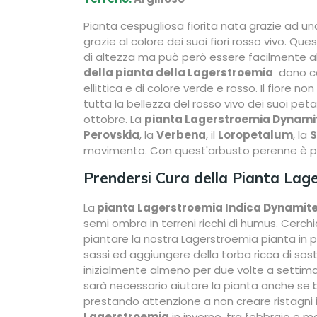
Pianta cespugliosa fiorita nata grazie ad una
grazie al colore dei suoi fiori rosso vivo. Que
di altezza ma può però essere facilmente alle
della pianta della Lagerstroemia
dono col
ellittica e di colore verde e rosso. Il fiore 
tutta la bellezza del rosso vivo dei suoi petali
ottobre. La
pianta Lagerstroemia Dynami
Perovskia
, la
Verbena
, il
Loropetalum
, la
S
movimento. Con quest'arbusto perenne è possib
Prendersi Cura della Pianta Lag
La
pianta Lagerstroemia Indica Dynamit
semi ombra in terreni ricchi di humus. Cerchi
piantare la nostra Lagerstroemia pianta in p
sassi ed aggiungere della torba ricca di sosta
inizialmente almeno per due volte a settiman
sarà necessario aiutare la pianta anche se b
prestando attenzione a non creare ristagni id
Lagerstroemia
in inverno, tra febbraio e m