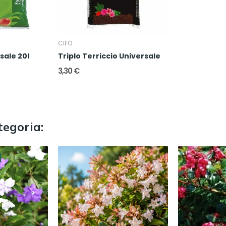
CIFO
sale 20l
Triplo Terriccio Universale
3,30 €
tegoria: