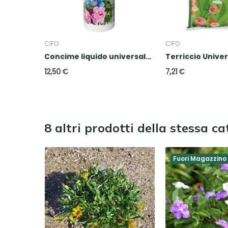
CIFO
CIFO
Concime liquido universale 1l
Terriccio Univer
12,50 €
7,21 €
8 altri prodotti della stessa ca
Fuori Magazzino