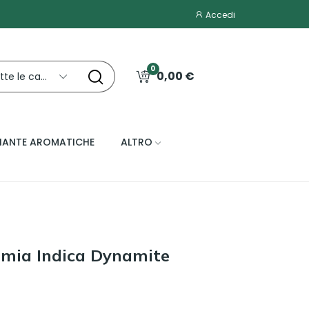
Accedi
0
0,00 €
Tutte le categorie
IANTE AROMATICHE
ALTRO
emia Indica Dynamite