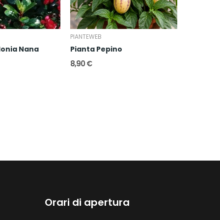
PIANTEWEB
PIANTEWEB
lonia Nana
Pianta Pepino
Pianta W
8,90 €
19,80 €
Orari di apertura