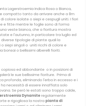
pianta Lagerstroemia Indica Rosa o Bianca,
e compatto tanto da arrivare anche a 8m
lore isolate o siepi e cespugli uniti. I fiori
e e fitte mentre le foglie sono di forma
da una veste bianca, che a fioritura mostra
state e l'autunno, in particolare tra luglio ed
diverse tipologie di piante quali la
 siepi singoli o uniti ricchi di colore e
sai o bellissimi alberelli fioriti.
a copiosa ed abbondante o in posizioni di
lerà le sue bellissime fioriture. Prima di
a profonda, eliminando l'erba in eccesso e i
ha necessità di essere innaffiata solo
ovana. Se però le estati sono troppo calde,
gerstroemia Dynamite
regolarmente
orte e rigogliosa la nostra
pianta di
orciare i rami o ad eliminare i rami