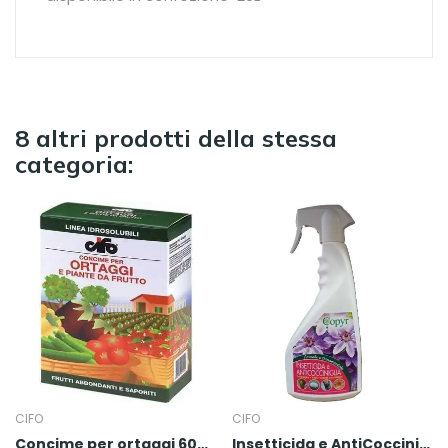
8 altri prodotti della stessa
categoria:
CIFO
CIFO
Concime per ortaggi 600gr
Insetticida e AntiCocciniglia 500ml