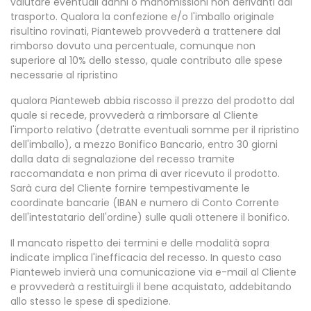
valutare eventuali danni o manomissioni non derivanti dal
trasporto. Qualora la confezione e/o l'imballo originale
risultino rovinati, Pianteweb provvederà a trattenere dal
rimborso dovuto una percentuale, comunque non
superiore al 10% dello stesso, quale contributo alle spese
necessarie al ripristino
qualora Pianteweb abbia riscosso il prezzo del prodotto dal
quale si recede, provvederà a rimborsare al Cliente
l'importo relativo (detratte eventuali somme per il ripristino
dell'imballo), a mezzo Bonifico Bancario, entro 30 giorni
dalla data di segnalazione del recesso tramite
raccomandata e non prima di aver ricevuto il prodotto.
Sarà cura del Cliente fornire tempestivamente le
coordinate bancarie (IBAN e numero di Conto Corrente
dell'intestatario dell'ordine) sulle quali ottenere il bonifico.
Il mancato rispetto dei termini e delle modalità sopra
indicate implica l'inefficacia del recesso. In questo caso
Pianteweb invierà una comunicazione via e-mail al Cliente
e provvederà a restituirgli il bene acquistato, addebitando
allo stesso le spese di spedizione.