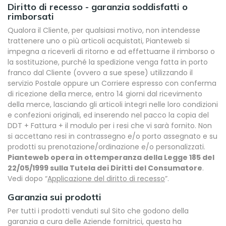
Diritto di recesso - garanzia soddisfatti o
rimborsati
Qualora il Cliente, per qualsiasi motivo, non intendesse
trattenere uno o più articoli acquistati, Pianteweb si
impegna a riceverli di ritorno e ad effettuarne il rimborso o
la sostituzione, purché la spedizione venga fatta in porto
franco dal Cliente (ovvero a sue spese) utilizzando il
servizio Postale oppure un Corriere espresso con conferma
di ricezione della merce, entro 14 giorni dal ricevimento
della merce, lasciando gli articoli integri nelle loro condizioni
e confezioni originali, ed inserendo nel pacco la copia del
DDT + Fattura + il modulo per i resi che vi sarà fornito. Non
si accettano resi in contrassegno e/o porto assegnato e su
prodotti su prenotazione/ordinazione e/o personalizzati.
Pianteweb opera in ottemperanza della Legge 185 del
22/05/1999 sulla Tutela dei Diritti del Consumatore
.
Vedi dopo “
Applicazione del diritto di recesso
”.
Garanzia sui prodotti
Per tutti i prodotti venduti sul Sito che godono della
garanzia a cura delle Aziende fornitrici, questa ha