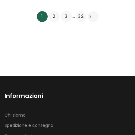
1
2
3
…
32

Informazioni
Chi siamo
Spedizione e consegna