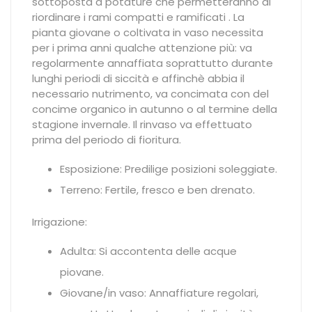
sottoposta a potature che permetteranno di
riordinare i rami compatti e ramificati . La
pianta giovane o coltivata in vaso necessita
per i prima anni qualche attenzione più: va
regolarmente annaffiata soprattutto durante
lunghi periodi di siccità e affinchè abbia il
necessario nutrimento, va concimata con del
concime organico in autunno o al termine della
stagione invernale. Il rinvaso va effettuato
prima del periodo di fioritura.
Esposizione: Predilige posizioni soleggiate.
Terreno: Fertile, fresco e ben drenato.
Irrigazione:
Adulta: Si accontenta delle acque
piovane.
Giovane/in vaso: Annaffiature regolari,