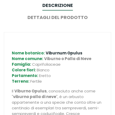
DESCRIZIONE
DETTAGLI DEL PRODOTTO
Nome botanico:
Viburnum Opulus
Nome comune:
Viburno o Palla di Neve
Famiglia:
Caprifoliaceae
Colore fiori:
Bianco
Portamento:
Eretto
Terreno:
Fertile
Il
Viburno Opulus
, conosciuto anche come
"
viburno palla di neve
", è un arbusto
appartenente a una specie che conta oltre un
centinaio di esemplari tra sempreverdi, semi-
sempreverdi e caducifoglie. Cresce