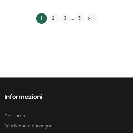
1
2
3
…
5

Informazioni
Chi siamo
Spedizione e consegna