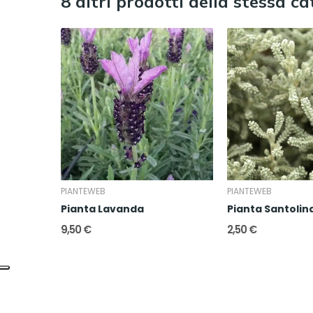
8 altri prodotti della stessa ca
PIANTEWEB
PIANTEWEB
Pianta Lavanda
Pianta Santolin
9,50 €
2,50 €