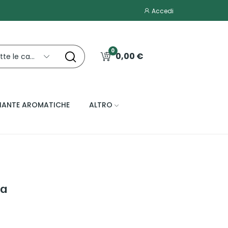
Accedi
0
0,00 €
Tutte le categorie
IANTE AROMATICHE
ALTRO
na