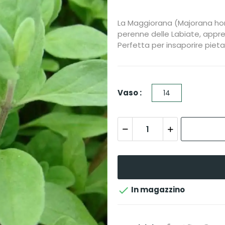
La Maggiorana (Majorana ho
perenne delle Labiate, appre
Perfetta per insaporire pietan
Vaso :
14

In magazzino