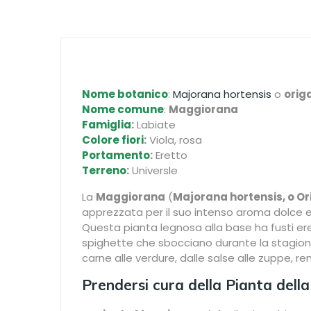
Nome botanico
:
Majorana hortensis
o
orig
Nome comune
:
Maggiorana
Famiglia
:
Labiate
Colore fiori
:
Viola, rosa
Portamento
:
Eretto
Terreno
:
Universle
La
Maggiorana
(
Majorana hortensis, o 
apprezzata per il suo intenso aroma dolce e
Questa pianta legnosa alla base ha fusti eretti
spighette che sbocciano durante la stagione
carne alle verdure, dalle salse alle zuppe, 
Prendersi cura della Pianta del