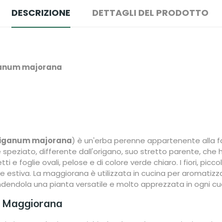
DESCRIZIONE
DETTAGLI DEL PRODOTTO
anum majorana
Origanum majorana
) è un'erba perenne appartenente alla fa
 speziato, differente dall'origano, suo stretto parente, che
 e foglie ovali, pelose e di colore verde chiaro. I fiori, piccol
 estiva. La maggiorana è utilizzata in cucina per aromatiz
rendendola una pianta versatile e molto apprezzata in ogni cu
la Maggiorana