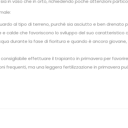
 sia in vaso che in orto, richiedendo poche attenzioni particol
imale:
uardo al tipo di terreno, purché sia asciutto e ben drenato per
e e calde che favoriscono lo sviluppo del suo caratteristico
 acqua durante la fase di fioritura e quando è ancora giovane,
è consigliabile effettuare il trapianto in primavera per favor
i frequenti, ma una leggera fertilizzazione in primavera può