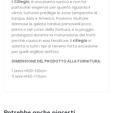
Il
Ciliegio
, è una pianta rustica e non ha
particolari esigenze per quanto riguarda il
clima; tuttavia predilige le zone temperate di
Europa, Asia e America. Possono risultare
dannose le gelate tardive primaverili poco
prima o nel corso della fioritura, e la pioggia
prolungata durante la maturazione dei frutti
perché causa in essi fenditure. Il
ciliegio
si
adatta a tutti i tipi di terreno fatta eccezione
per quelli argillosi asfittici.
DIMENSIONE DEL PRODOTTO ALLA FORNITURA:
1 anno H100-130cm
3 anni H150-170cm
Potrebbe anche piacerti