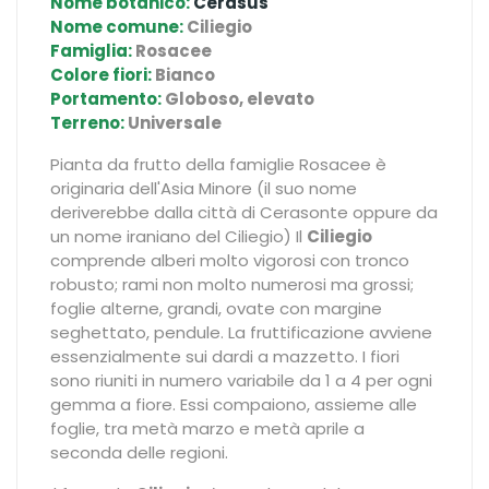
Nome botanico:
Cerasus
Nome comune:
Ciliegio
Famiglia:
Rosacee
Colore fiori:
Bianco
Portamento:
Globoso, elevato
Terreno:
Universale
Pianta da frutto della famiglie Rosacee è
originaria dell'Asia Minore (il suo nome
deriverebbe dalla città di Cerasonte oppure da
un nome iraniano del Ciliegio) Il
Ciliegio
comprende alberi molto vigorosi con tronco
robusto; rami non molto numerosi ma grossi;
foglie alterne, grandi, ovate con margine
seghettato, pendule. La fruttificazione avviene
essenzialmente sui dardi a mazzetto. I fiori
sono riuniti in numero variabile da 1 a 4 per ogni
gemma a fiore. Essi compaiono, assieme alle
foglie, tra metà marzo e metà aprile a
seconda delle regioni.