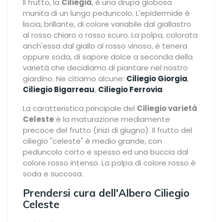
Il frutto, la
Ciliegia
, è una drupa globosa
munita di un lungo peduncolo. L'epidermide è
liscia, brillante, di colore variabile dal giallastro
al rosso chiaro o rosso scuro. La polpa, colorata
anch'essa dal giallo al rosso vinoso, è tenera
oppure soda, di sapore dolce a seconda della
varietà che decidiamo di piantare nel nostro
giardino. Ne citiamo alcune:
Ciliegio Giorgia
,
Ciliegio Bigarreau
,
Ciliegio Ferrovia
.
La caratteristica principale del
Ciliegio varietà
Celeste
è la maturazione mediamente
precoce del frutto (inizi di giugno). Il frutto del
ciliegio "celeste" è medio grande, con
peduncolo corto e spesso ed una buccia dal
colore rosso intenso. La polpa di colore rosso è
soda e succosa.
Prendersi cura dell'Albero Ciliegio
Celeste