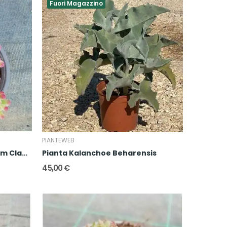
Fuori Magazzino
PIANTEWEB
Pianta Sedum x Rubrotinctum Clausen
Pianta Kalanchoe Beharensis
45,00 €