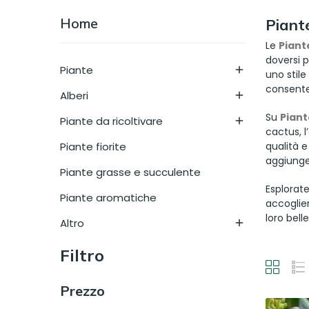
Home
Piant
Le
Piant
doversi 
Piante

uno stile
consenten
Alberi

Su
Pian
Piante da ricoltivare

cactus, l
Piante fiorite
qualità e
aggiunge
Piante grasse e succulente
Esplorate
Piante aromatiche
accoglien
loro bell
Altro

Filtro
Prezzo