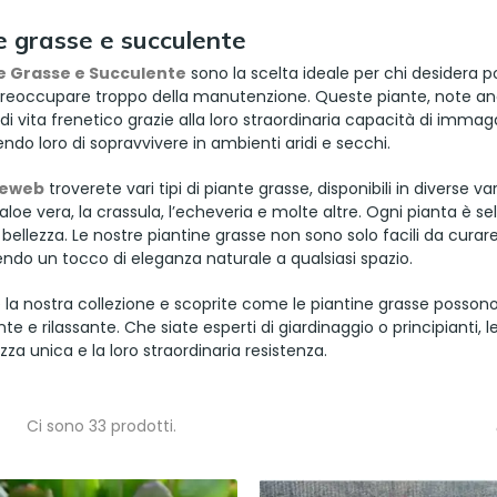
e grasse e succulente
e Grasse e Succulente
sono la scelta ideale per chi desidera p
preoccupare troppo della manutenzione. Queste piante, note an
 di vita frenetico grazie alla loro straordinaria capacità di immagaz
do loro di sopravvivere in ambienti aridi e secchi.
teweb
troverete vari tipi di piante grasse, disponibili in diverse v
’aloe vera, la crassula, l’echeveria e molte altre. Ogni pianta è 
 bellezza. Le nostre piantine grasse non sono solo facili da cur
ndo un tocco di eleganza naturale a qualsiasi spazio.
 la nostra collezione e scoprite come le piantine grasse posson
te e rilassante. Che siate esperti di giardinaggio o principianti,
ezza unica e la loro straordinaria resistenza.
Ci sono 33 prodotti.