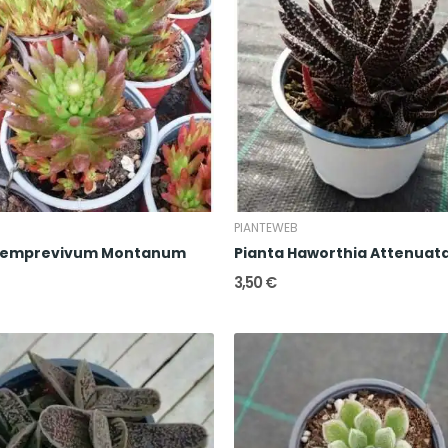
B
PIANTEWEB
 Semprevivum Montanum
Pianta Haworthia Attenuat
3,50 €