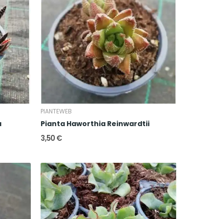
PIANTEWEB
a
Pianta Haworthia Reinwardtii
3,50 €