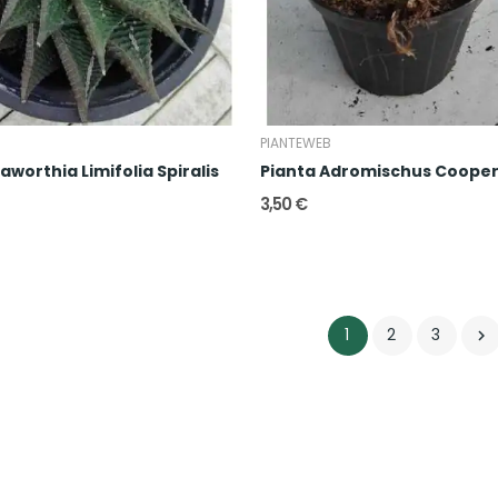
B
PIANTEWEB
aworthia Limifolia Spiralis
Pianta Adromischus Cooper
3,50 €
1
2
3
