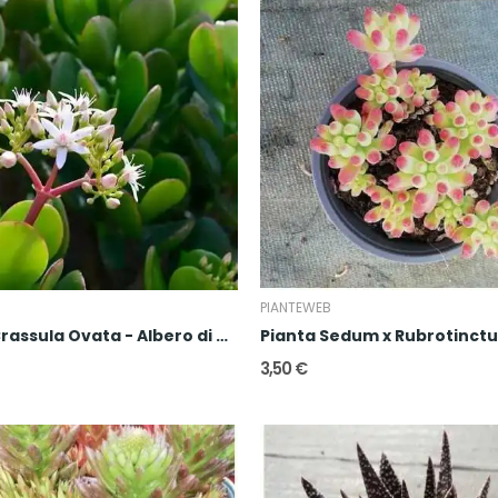
B
PIANTEWEB
Pianta Crassula Ovata - Albero di Giada
3,50 €