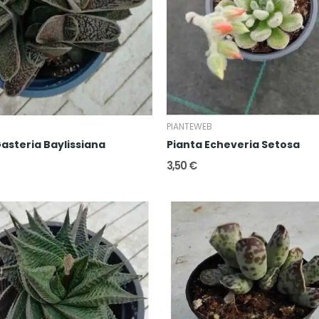
B
PIANTEWEB
asteria Baylissiana
Pianta Echeveria Setosa
3,50 €