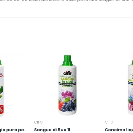
CIFO
CIFO
Algatron - Energia pura per tutte le piante
Sangue di Bue 1l