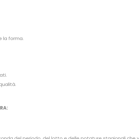
e la forma.
ati.
qualità.
RA:
conda del periodo, del lotto e delle potature stagionali che