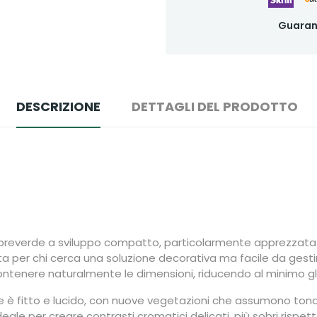
Guaran
DESCRIZIONE
DETTAGLI DEL PRODOTTO
reverde a sviluppo compatto, particolarmente apprezzata p
ta per chi cerca una soluzione decorativa ma facile da gestir
ntenere naturalmente le dimensioni, riducendo al minimo gli 
è fitto e lucido, con nuove vegetazioni che assumono tonal
le per creare contrasti cromatici delicati, più sobri rispett