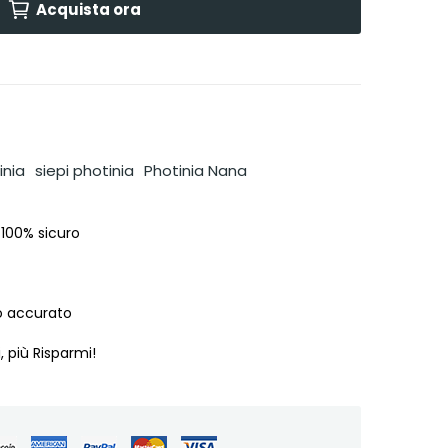
Acquista ora
inia
siepi photinia
Photinia Nana
 100% sicuro
o accurato
, più Risparmi!