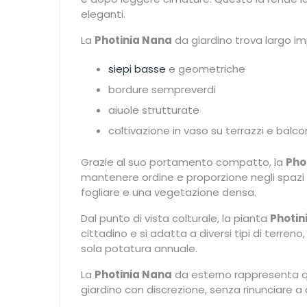
eleganti.
La
Photinia Nana
da giardino trova largo im
siepi basse
e geometriche
bordure sempreverdi
aiuole strutturate
coltivazione in vaso su terrazzi e balco
Grazie al suo portamento compatto, la
Pho
mantenere ordine e proporzione negli spazi
fogliare e una vegetazione densa.
Dal punto di vista colturale, la pianta
Photin
cittadino e si adatta a diversi tipi di terre
sola potatura annuale.
La
Photinia Nana
da esterno rappresenta qu
giardino con discrezione, senza rinunciare a 