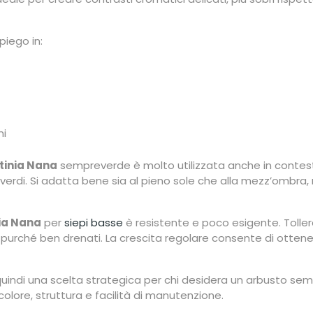
piego in:
ni
tinia Nana
sempreverde è molto utilizzata anche in contesti
 verdi. Si adatta bene sia al pieno sole che alla mezz’omb
ia Nana
per
siepi basse
è resistente e poco esigente. Toller
no, purché ben drenati. La crescita regolare consente di otten
indi una scelta strategica per chi desidera un arbusto semp
colore, struttura e facilità di manutenzione.