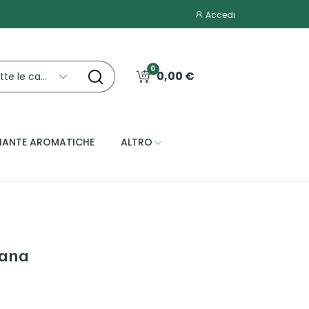
Accedi
0
0,00 €
Tutte le categorie
IANTE AROMATICHE
ALTRO
Nana