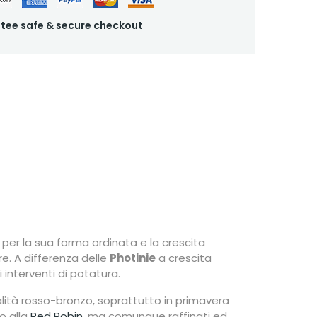
tee safe & secure checkout
er la sua forma ordinata e la crescita
e. A differenza delle
Photinie
a crescita
interventi di potatura.
ità rosso-bronzo, soprattutto in primavera
o alla
Red Robin
, ma comunque raffinati ed