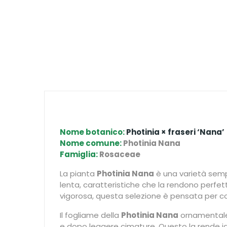
Nome botanico:
Photinia × fraseri ‘Nana’
Nome comune:
Photinia Nana
Famiglia:
Rosaceae
La pianta
Photinia Nana
è una varietà semp
lenta, caratteristiche che la rendono perfet
vigorosa, questa selezione è pensata per co
Il fogliame della
Photinia Nana
ornamentale 
e dopo leggere cimature. Questo la rende idea