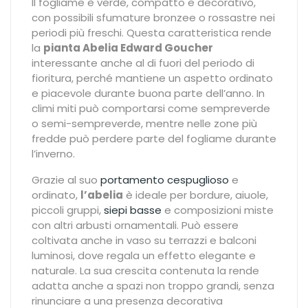
Il fogliame è verde, compatto e decorativo,
con possibili sfumature bronzee o rossastre nei
periodi più freschi. Questa caratteristica rende
la
pianta Abelia Edward Goucher
interessante anche al di fuori del periodo di
fioritura, perché mantiene un aspetto ordinato
e piacevole durante buona parte dell’anno. In
climi miti può comportarsi come sempreverde
o semi-sempreverde, mentre nelle zone più
fredde può perdere parte del fogliame durante
l’inverno.
Grazie al suo
portamento cespuglioso
e
ordinato,
l’abelia
è ideale per bordure, aiuole,
piccoli gruppi,
siepi basse
e composizioni miste
con altri arbusti ornamentali. Può essere
coltivata anche in vaso su terrazzi e balconi
luminosi, dove regala un effetto elegante e
naturale. La sua crescita contenuta la rende
adatta anche a spazi non troppo grandi, senza
rinunciare a una presenza decorativa