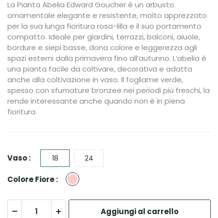
La Pianta Abelia Edward Goucher è un arbusto
ornamentale elegante e resistente, molto apprezzato
per la sua lunga fioritura rosa-lilla e il suo portamento
compatto. Ideale per giardini, terrazzi, balconi, aiuole,
bordure e siepi basse, dona colore e leggerezza agli
spazi esterni dalla primavera fino all’autunno. L’abelia è
una pianta facile da coltivare, decorativa e adatta
anche alla coltivazione in vaso. Il fogliame verde,
spesso con sfumature bronzee nei periodi più freschi, la
rende interessante anche quando non è in piena
fioritura.
Vaso :
18
24
Rosa
Colore Fiore :
Aggiungi al carrello