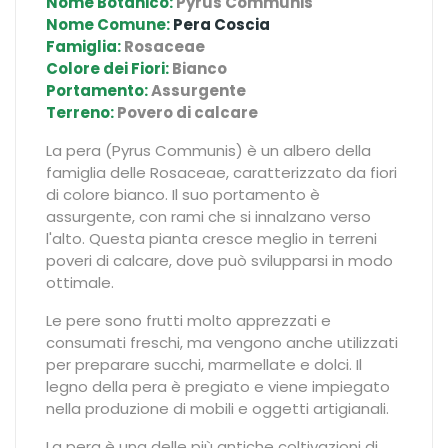
Nome Botanico:
Pyrus Communis
Nome Comune:
Pera Coscia
Famiglia:
Rosaceae
Colore dei Fiori:
Bianco
Portamento:
Assurgente
Terreno:
Povero di calcare
La pera (Pyrus Communis) è un albero della
famiglia delle Rosaceae, caratterizzato da fiori
di colore bianco. Il suo portamento è
assurgente, con rami che si innalzano verso
l'alto. Questa pianta cresce meglio in terreni
poveri di calcare, dove può svilupparsi in modo
ottimale.
Le pere sono frutti molto apprezzati e
consumati freschi, ma vengono anche utilizzati
per preparare succhi, marmellate e dolci. Il
legno della pera è pregiato e viene impiegato
nella produzione di mobili e oggetti artigianali.
La pera è una delle più antiche coltivazioni di