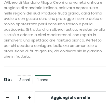
L’Albero di Mandorlo Filippo Ceo è una varietà antica e
pregiata di mandorlo italiano, coltivata soprattutto
nelle regioni del sud. Produce frutti grandi, dalla forma
ovale e con guscio duro che protegge il seme dolce e
molto apprezzato per il consumo fresco e per la
pasticceria. Si tratta di un albero rustico, resistente alla
siccità e adatto a climi mediterranei, che regala in
primavera una spettacolare fioritura bianca. Perfetto
per chi desidera coniugare bellezza ornamentale e
produzione di frutti genuini, da coltivare sia in giardino
che in frutteto.
Età :
3 anni
1 anno
Aggiungi al carrello