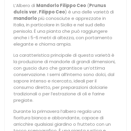
L’Albero di
Mandorlo Filippo Ceo
(
Prunus
dulcis var. Filippo Ceo
) è una delle varietà di
mandorlo
più conosciute e apprezzate in
Italia, in particolare in Sicilia e nel sud della
penisola. È una pianta che può raggiungere
anche i 5-6 metri di altezza, con portamento
elegante e chioma ampia.
La caratteristica principale di questa varietà è
la produzione di mandorle di grandi dimensioni,
con guscio duro che garantisce un’ottima
conservazione. I semi all’interno sono dolci, dal
sapore intenso e ricercato, ideali per il
consumo diretto, per preparazioni dolciarie
tradizionali o per l’estrazione di oli e farine
pregiate.
Durante la primavera l’albero regala una
fioritura bianca e abbondante, capace di
arricchire qualsiasi giardino o frutteto con un
tocco scenografico. È una pianta rustica e