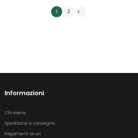
1
2

Informazioni
Chi siamo
Spedizione e consegna
Pagamenti sicuri