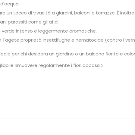
 d'acqua.
re un tocco di vivacità a giardini, balconi e terrazze. È inolt
ni parassiti come gli afidi.
 un verde intenso e leggermente aromatiche.
lle Tagete proprietà insettifughe e nematocide (contro i verm
deale per chi desidera un giardino o un balcone fiorito e colo
gliabile rimuovere regolarmente i fiori appassiti.