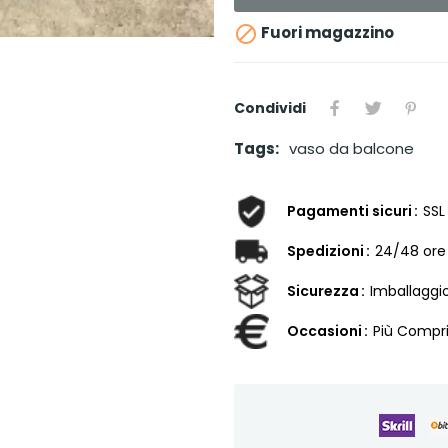

Fuori magazzino
Condividi
Tags:
vaso da balcone
Pagamenti sicuri
SSL
Spedizioni
24/48 ore
Sicurezza
Imballaggi
Occasioni
Più Compri