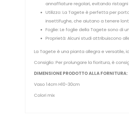
annaffiature regolari, evitando ristagni
Utilizzo: La Tagete è perfetta per porta
insettifughe, che aiutano a tenere lonta
Foglie: Le foglie della Tagete sono di
Proprietà: Alcuni studi attribuiscono a
La Tagete è una pianta allegra e versatile, i
Consiglio: Per prolungare la fioritura, è consi
DIMENSIONE PRODOTTO ALLA FORNITURA:
Vaso 14cm H10-30cm
Colori mix