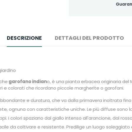
Guaran
DESCRIZIONE
DETTAGLI DEL PRODOTTO
 giardino
nche
garofano indian
o, è una pianta erbacea originaria del 
gri e colorati che ricordano piccole margherite o garofani.
 abbondante e duratura, che va dalla primavera inoltrata fino al
ete, ognuna con caratteristiche uniche. Le più diffuse sono l
i. I colori spaziano dal giallo intenso all'arancione, dal ross
cile da coltivare e resistente. Predilige un luogo soleggiato